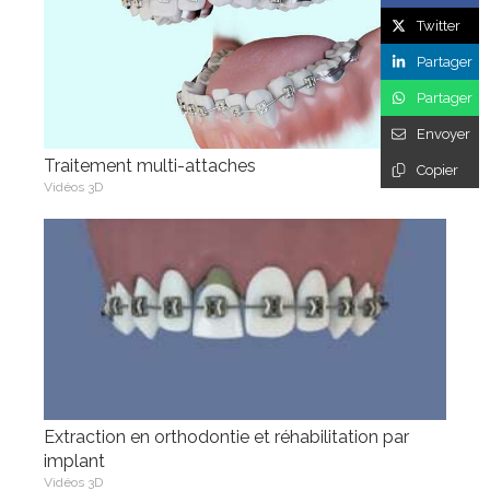
Twitter
Partager
Partager
Envoyer
Traitement multi-attaches
Copier
Vidéos 3D
Extraction en orthodontie et réhabilitation par
implant
Vidéos 3D