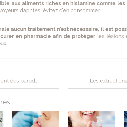
ible aux aliments riches en histamine comme les 
rvoyeurs d’aphtes,
évitez d’en consommer.
ale aucun traitement n’est nécessaire, il est possi
ocurer en pharmacie afin de protéger
les lésions 
ux.
Le traitement des parodontites (déchaussement des dents)
Les extractions
ires