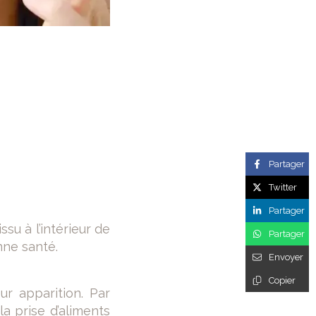
Partager
Twitter
Partager
su à l’intérieur de
Partager
nne santé.
Envoyer
Copier
ur apparition. Par
a prise d’aliments