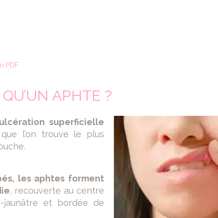
on PDF
 QU’UN APHTE ?
 ulcération superficielle
que l’on trouve le plus
ouche.
pés, les aphtes forment
die
, recouverte au centre
c-jaunâtre et bordée de