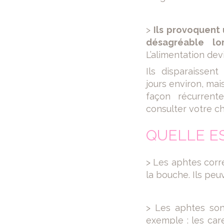
>
Ils provoquent
désagréable lo
L’alimentation devie
Ils disparaissen
jours environ, mai
façon récurrente
consulter votre ch
QUELLE ES
> Les aphtes corre
la bouche. Ils peu
> Les aphtes sont
exemple : les car