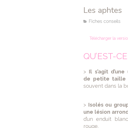
Les aphtes
Fiches conseils
Télécharger la versi
QU’EST-CE
>
Il s’agit d’une
de petite taille
souvent dans la b
>
Isolés ou grou
une lésion arron
d’un enduit blan
rouge.