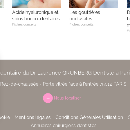
Acide hyaluronique et
Les gouttières
D
soins bucco-dentaires
occlusales
t
Fiches conseils
Fiches conseils
m
Fi
 dentaire du Dr Laurence GRUNBERG Dentiste à Pari
Rez-de-chaussée - Porte vitrée face à l'entrée
75012
PARIS
Nous localiser
ookie
Mentions légales
Conditions Générales Utilisation
C
Annuaires chirurgiens dentistes