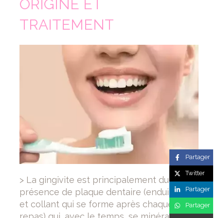
ORIGINE ET
TRAITEMENT
Partager
Twitter
> La gingivite est principalement due à la
Partager
présence de plaque dentaire (enduit mou
et collant qui se forme après chaque
Partager
repas) qui, avec le temps, se minéralise et