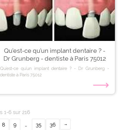
Qu’est-ce qu’un implant dentaire ? -
Dr Grunberg - dentiste à Paris 75012
Qu’est-ce qu’un implant dentaire ? - Dr Grunberg -
dentiste à Paris 75012
⟶
s 1-6 sur 216
8
9
…
35
36