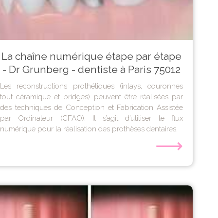
La chaîne numérique étape par étape
- Dr Grunberg - dentiste à Paris 75012
Les reconstructions prothétiques (inlays, couronnes
tout céramique et bridges) peuvent être réalisées par
des techniques de Conception et Fabrication Assistée
par Ordinateur (CFAO). Il s’agit d’utiliser le flux
numérique pour la réalisation des prothèses dentaires.
⟶