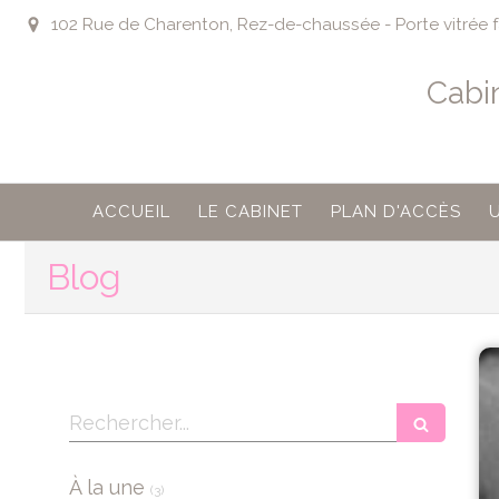
102 Rue de Charenton, Rez-de-chaussée - Porte vitrée fa
Cabi
ACCUEIL
LE CABINET
PLAN D'ACCÈS
Blog
Rechercher
Articles Count
À la une
(3)