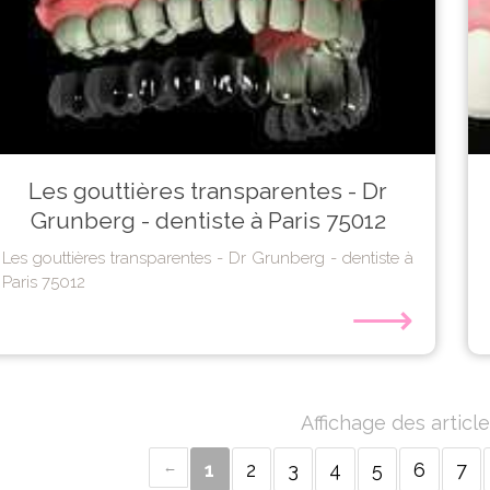
Les gouttières transparentes - Dr
Grunberg - dentiste à Paris 75012
Les gouttières transparentes - Dr Grunberg - dentiste à
Paris 75012
⟶
Affichage des article
1
2
3
4
5
6
7