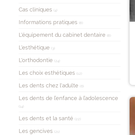
Articles Count
Cas cliniques
(4)
Articles Count
Informations pratiques
(8)
Articles Count
L'équipement du cabinet dentaire
(8)
Articles Count
L'esthétique
(3)
Articles Count
L'orthodontie
(24)
Articles Count
Les choix esthétiques
(12)
Articles Count
Les dents chez l'adulte
(6)
Les dents de l’enfance à l’adolescence
Articles Count
(14)
Articles Count
Les dents et la santé
(22)
Articles Count
Les gencives
(21)