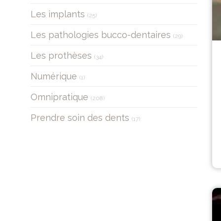
Articles Count
Les implants
(25)
Articles Count
Les pathologies bucco-dentaires
(29)
Articles Count
Les prothèses
(34)
Articles Count
Numérique
(1)
Articles Count
Omnipratique
(208)
Articles Count
Prendre soin des dents
(17)