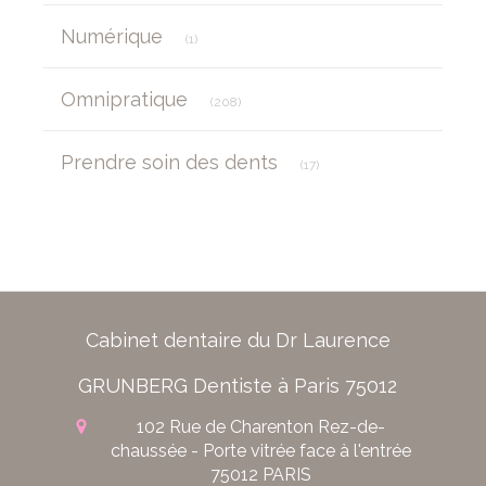
Articles Count
Numérique
(1)
Articles Count
Omnipratique
(208)
Articles Count
Prendre soin des dents
(17)
Cabinet dentaire du Dr Laurence
GRUNBERG Dentiste à Paris 75012
102 Rue de Charenton
Rez-de-
chaussée - Porte vitrée face à l'entrée
75012
PARIS