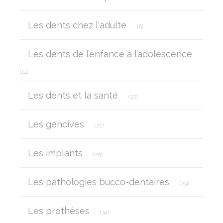
Articles Count
Les dents chez l'adulte
(6)
Les dents de l’enfance à l’adolescence
Articles Count
(14)
Articles Count
Les dents et la santé
(22)
Articles Count
Les gencives
(21)
Articles Count
Les implants
(25)
Articles Cou
Les pathologies bucco-dentaires
(29)
Articles Count
Les prothèses
(34)