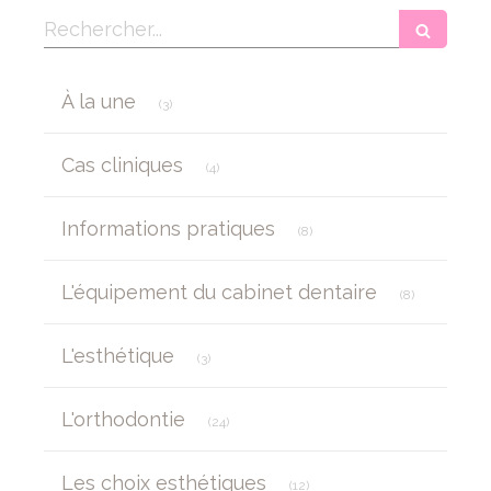
Rechercher
Articles Count
À la une
(3)
Articles Count
Cas cliniques
(4)
Articles Count
Informations pratiques
(8)
Articles Cou
L'équipement du cabinet dentaire
(8)
Articles Count
L'esthétique
(3)
Articles Count
L'orthodontie
(24)
Articles Count
Les choix esthétiques
(12)