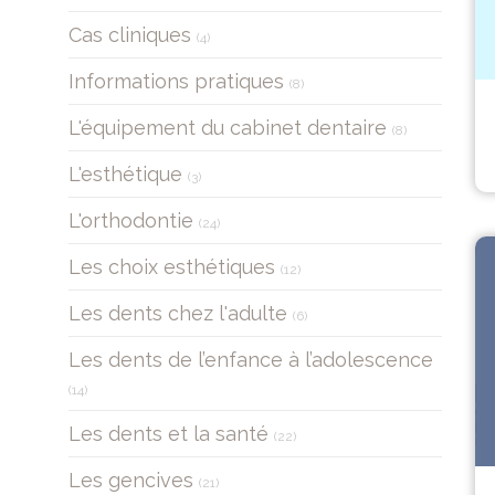
Articles Count
Cas cliniques
(4)
Articles Count
Informations pratiques
(8)
Articles Count
L'équipement du cabinet dentaire
(8)
Articles Count
L'esthétique
(3)
Articles Count
L'orthodontie
(24)
Articles Count
Les choix esthétiques
(12)
Articles Count
Les dents chez l'adulte
(6)
Les dents de l’enfance à l’adolescence
Articles Count
(14)
Articles Count
Les dents et la santé
(22)
Articles Count
Les gencives
(21)