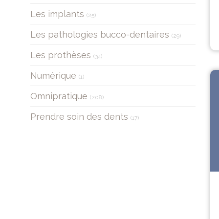
Articles Count
Les implants
(25)
Articles Count
Les pathologies bucco-dentaires
(29)
Articles Count
Les prothèses
(34)
Articles Count
Numérique
(1)
Articles Count
Omnipratique
(208)
Articles Count
Prendre soin des dents
(17)