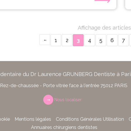
Affichage des articles
1
2
3
4
5
6
7
 dentaire du Dr Laurence GRUNBERG Dentiste à Pari
Rez-de-chaussée - Porte vitrée face à l'entrée
75012
PARIS
Nous localiser
ookie
Mentions légales
Conditions Générales Utilisation
C
Annuaires chirurgiens dentistes