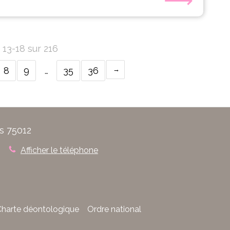
 13-18 sur 216
8
9
…
35
36
s 75012
Afficher le téléphone
harte déontologique
Ordre national