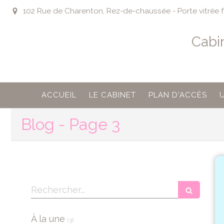
102 Rue de Charenton, Rez-de-chaussée - Porte vitrée fa
Cabi
ACCUEIL
LE CABINET
PLAN D'ACCÈS
Blog - Page 3
Rechercher
Articles Count
À la une
(3)