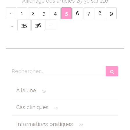
Affichage des articles 25-30 sur 216
1
2
3
4
5
6
7
8
9
…
35
36
Rechercher
Articles Count
À la une
(3)
Articles Count
Cas cliniques
(4)
Articles Count
Informations pratiques
(8)