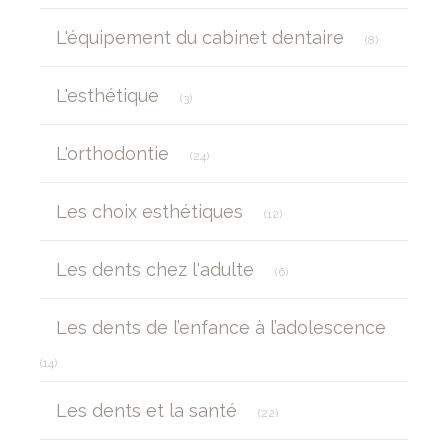
Articles Cou
L'équipement du cabinet dentaire
(8)
Articles Count
L'esthétique
(3)
Articles Count
L'orthodontie
(24)
Articles Count
Les choix esthétiques
(12)
Articles Count
Les dents chez l'adulte
(6)
Les dents de l’enfance à l’adolescence
Articles Count
(14)
Articles Count
Les dents et la santé
(22)